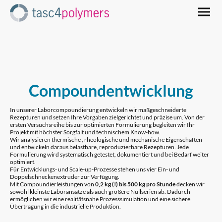
Compoundentwicklung
In unserer Laborcompoundierung entwickeln wir maßgeschneiderte
Rezepturen und setzen Ihre Vorgaben zielgerichtet und präzise um. Von der
ersten Versuchsreihe bis zur optimierten Formulierung begleiten wir Ihr
Projekt mit höchster Sorgfalt und technischem Know-how.
Wir analysieren thermische , rheologische und mechanische Eigenschaften
und entwickeln daraus belastbare, reproduzierbare Rezepturen. Jede
Formulierung wird systematisch getestet, dokumentiert und bei Bedarf weiter
optimiert.
Für Entwicklungs- und Scale-up-Prozesse stehen uns vier Ein- und
Doppelschneckenextruder zur Verfügung.
Mit Compoundierleistungen von
0,2 kg (!) bis 500 kg pro Stunde
decken wir
sowohl kleinste Laboransätze als auch größere Nullserien ab. Dadurch
ermöglichen wir eine realitätsnahe Prozesssimulation und eine sichere
Übertragung in die industrielle Produktion.