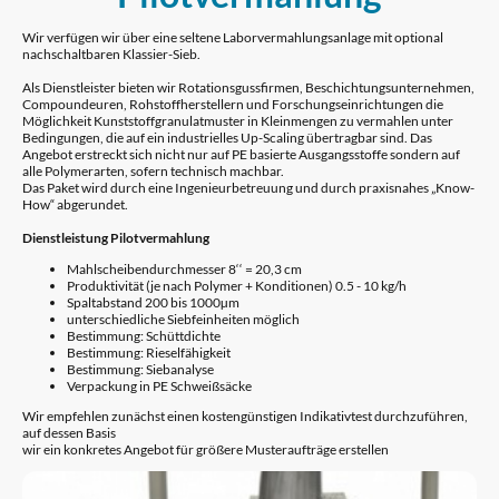
Wir verfügen wir über eine seltene Laborvermahlungsanlage mit optional
nachschaltbaren Klassier-Sieb.
Als Dienstleister bieten wir Rotationsgussfirmen, Beschichtungsunternehmen,
Compoundeuren, Rohstoffherstellern und Forschungseinrichtungen die
Möglichkeit Kunststoffgranulatmuster in Kleinmengen zu vermahlen unter
Bedingungen, die auf ein industrielles Up-Scaling übertragbar sind. Das
Angebot erstreckt sich nicht nur auf PE basierte Ausgangsstoffe sondern auf
alle Polymerarten, sofern technisch machbar.
Das Paket wird durch eine Ingenieurbetreuung und durch praxisnahes „Know-
How“ abgerundet.
Dienstleistung Pilotvermahlung
Mahlscheibendurchmesser 8‘‘ = 20,3 cm
Produktivität (je nach Polymer + Konditionen) 0.5 - 10 kg/h
Spaltabstand 200 bis 1000µm
unterschiedliche Siebfeinheiten möglich
Bestimmung: Schüttdichte
Bestimmung: Rieselfähigkeit
Bestimmung: Siebanalyse
Verpackung in PE Schweißsäcke
Wir empfehlen zunächst einen kostengünstigen Indikativtest durchzuführen,
auf dessen Basis
wir ein konkretes Angebot für größere Musteraufträge erstellen